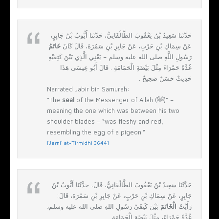
حَدَّثَنَا سَعِيدُ بْنُ يَعْقُوبَ الطَّالْقَانِيُّ، حَدَّثَنَا أَيُّوبُ بْنُ جَابِرٍ،
عَنْ سِمَاكِ بْنِ حَرْبٍ، عَنْ جَابِرِ بْنِ سَمُرَةَ، قَالَ كَانَ
خَاتَمُ
رَسُولِ اللَّهِ صلى الله عليه وسلم – يَعْنِي الَّذِي بَيْنَ كَتِفَيْهِ
غُدَّةً حَمْرَاءَ مِثْلَ بَيْضَةِ الْحَمَامَةِ ‏.‏ قَالَ أَبُو عِيسَى هَذَا
حَدِيثٌ حَسَنٌ صَحِيحٌ ‏.‏
Narrated Jabir bin Samurah:
“The
seal
of the Messenger of Allah (ﷺ)” –
meaning the one which was between his two
shoulder blades – “was fleshy and red,
resembling the egg of a pigeon.”
[Jami` at-Tirmidhi 3644]
حَدَّثَنَا سَعِيدُ بْنُ يَعْقُوبَ الطَّالْقَانِيُّ، قَالَ‏:‏ حدَّثَنَا أَيُّوبُ بْنُ
جَابِرٍ، عَنْ سِمَاكِ بْنِ حَرْبٍ، عَنْ جَابِرِ بْنِ سَمُرَةَ، قَالَ‏:‏
رَأَيْتُ
الْخَاتَمَ
بَيْنَ كَتِفَيْ رَسُولِ اللهِ صلى الله عليه وسلم،
غُدَّةً حَمْرَاءَ، مِثْلَ بَيْضَةِ الْحَمَامَةِ‏.‏