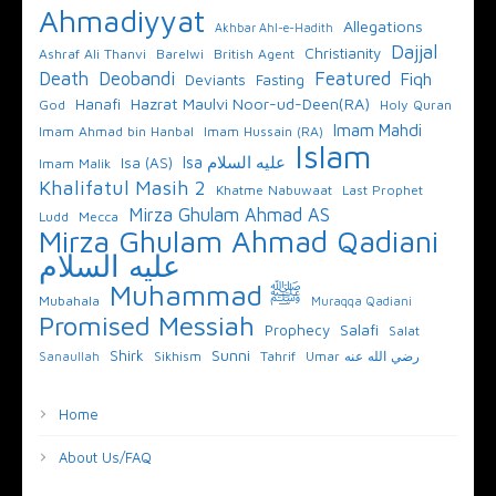
Ahmadiyyat
Allegations
Akhbar Ahl-e-Hadith
Dajjal
Christianity
Ashraf Ali Thanvi
Barelwi
British Agent
Featured
Death
Deobandi
Fiqh
Deviants
Fasting
Hazrat Maulvi Noor-ud-Deen(RA)
Hanafi
God
Holy Quran
Imam Mahdi
Imam Ahmad bin Hanbal
Imam Hussain (RA)
Islam
Isa عليه السلام
Isa (AS)
Imam Malik
Khalifatul Masih 2
Khatme Nabuwaat
Last Prophet
Mirza Ghulam Ahmad AS
Ludd
Mecca
Mirza Ghulam Ahmad Qadiani
عليه السلام
Muhammad ﷺ
Mubahala
Muraqqa Qadiani
Promised Messiah
Salafi
Prophecy
Salat
Sunni
Shirk
Sikhism
Tahrif
Umar رضي الله عنه
Sanaullah
Home
About Us/FAQ