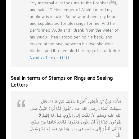
“My maternal aunt took me to the Prophet (ﷺ),
and said: ‘O Messenger of Allah! Indeed my
nephew is in pain.’ So he wiped over my head
and supplicated for blessings for me. And he
performed Wudu and I drank from the water of
his Wudu. Then I stood behind his back, and I
looked at the
seal
between his two shoulder
blades, and it resembled the egg of a partridge.
[Jami` at-Tirmidhi 3643]
Seal in terms of Stamps on Rings and Sealing
Letters
حَدَّثَنَا عَلِيُّ بْنُ الْجَعْدِ، أَخْبَرَنَا شُعْبَةُ، عَنْ قَتَادَةَ، قَالَ
سَمِعْتُ أَنَسًا ـ رضى الله عنه ـ يَقُولُ لَمَّا أَرَادَ النَّبِيُّ صلى
الله عليه وسلم أَنْ يَكْتُبَ إِلَى الرُّومِ، قِيلَ لَهُ إِنَّهُمْ لاَ
يَقْرَءُونَ كِتَابًا إِلاَّ أَنْ يَكُونَ مَخْتُومًا‏.‏ فَاتَّخَذَ
خَاتَمًا
مِنْ فِضَّةٍ،
فَكَأَنِّي أَنْظُرُ إِلَى بَيَاضِهِ فِي يَدِهِ، وَنَقَشَ فِيهِ مُحَمَّدٌ رَسُولُ
اللَّهِ‏.‏