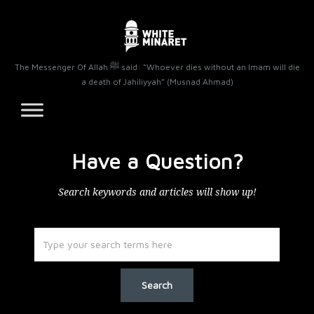
The Messenger Of Allah ﷺ said: “Whoever dies without an Imam will die
a death of Jahiliyyah” (Musnad Ahmad)
Have a Question?
Search keywords and articles will show up!