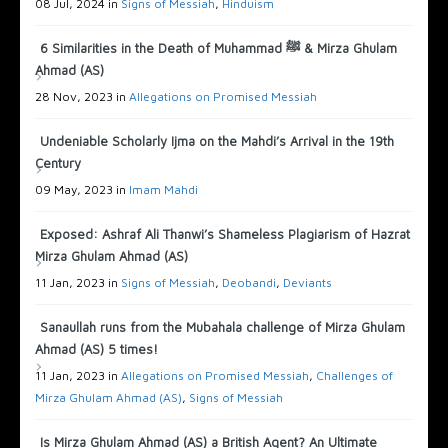
08 Jul, 2024 in
Signs of Messiah
,
Hinduism
6 Similarities in the Death of Muhammad ﷺ & Mirza Ghulam
Ahmad (AS)
28 Nov, 2023 in
Allegations on Promised Messiah
Undeniable Scholarly Ijma on the Mahdi’s Arrival in the 19th
Century
09 May, 2023 in
Imam Mahdi
Exposed: Ashraf Ali Thanwi’s Shameless Plagiarism of Hazrat
Mirza Ghulam Ahmad (AS)
11 Jan, 2023 in
Signs of Messiah
,
Deobandi
,
Deviants
Sanaullah runs from the Mubahala challenge of Mirza Ghulam
Ahmad (AS) 5 times!
11 Jan, 2023 in
Allegations on Promised Messiah
,
Challenges of
Mirza Ghulam Ahmad (AS)
,
Signs of Messiah
Is Mirza Ghulam Ahmad (AS) a British Agent? An Ultimate