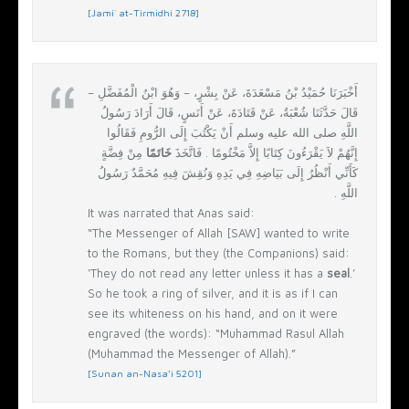
[Jami` at-Tirmidhi 2718]
أَخْبَرَنَا حُمَيْدُ بْنُ مَسْعَدَةَ، عَنْ بِشْرٍ، – وَهُوَ ابْنُ الْمُفَضَّلِ –
قَالَ حَدَّثَنَا شُعْبَةُ، عَنْ قَتَادَةَ، عَنْ أَنَسٍ، قَالَ أَرَادَ رَسُولُ
اللَّهِ صلى الله عليه وسلم أَنْ يَكْتُبَ إِلَى الرُّومِ فَقَالُوا
إِنَّهُمْ لاَ يَقْرَءُونَ كِتَابًا إِلاَّ مَخْتُومًا ‏.‏ فَاتَّخَذَ
خَاتَمًا
مِنْ فِضَّةٍ
كَأَنِّي أَنْظُرُ إِلَى بَيَاضِهِ فِي يَدِهِ وَنُقِشَ فِيهِ مُحَمَّدٌ رَسُولُ
اللَّهِ ‏.‏
It was narrated that Anas said:
“The Messenger of Allah [SAW] wanted to write
to the Romans, but they (the Companions) said:
‘They do not read any letter unless it has a
seal
.’
So he took a ring of silver, and it is as if I can
see its whiteness on his hand, and on it were
engraved (the words): “Muhammad Rasul Allah
(Muhammad the Messenger of Allah).”
[Sunan an-Nasa’i 5201]