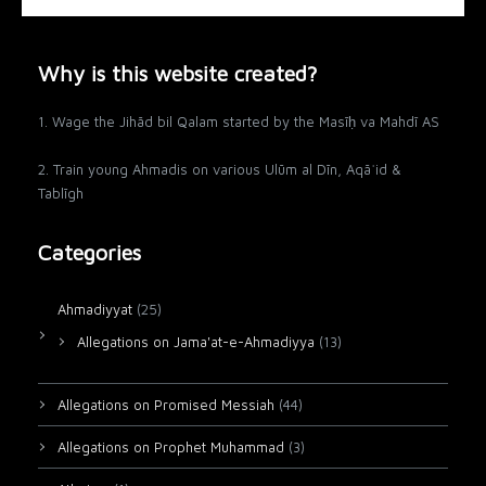
Why is this website created?
1. Wage the Jihād bil Qalam started by the Masīḥ va Mahdī AS
2. Train young Ahmadis on various Ulūm al Dīn, Aqāʾid &
Tablīgh
Categories
Ahmadiyyat
(25)
Allegations on Jama'at-e-Ahmadiyya
(13)
Allegations on Promised Messiah
(44)
Allegations on Prophet Muhammad
(3)