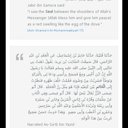
Jabir ibn Samura said:
“I saw the
Seal
between the shoulders of Allah’s
Messenger (Allah bless him and give him peace)
as a red swelling like the egg of the dove.”
[Ash-Shama’il Al-Muhammadiyah 17]
حَدَّثَنَا قُتَيْبَةُ، حَدَّثَنَا حَاتِمُ بْنُ إِسْمَاعِيلَ، عَنِ الْجَعْدِ بْنِ عَبْدِ
الرَّحْمَنِ، قَالَ سَمِعْتُ السَّائِبَ بْنَ يَزِيدَ، يَقُولُ ذَهَبَتْ بِي
خَالَتِي إِلَى النَّبِيِّ صلى الله عليه وسلم فَقَالَتْ يَا رَسُولَ
اللَّهِ إِنَّ ابْنَ أُخْتِي وَجِعٌ فَمَسَحَ بِرَأْسِي وَدَعَا لِي بِالْبَرَكَةِ
وَتَوَضَّأَ فَشَرِبْتُ مِنْ وَضُوئِهِ فَقُمْتُ خَلْفَ ظَهْرِهِ فَنَظَرْتُ
إِلَى
الْخَاتَمِ
بَيْنَ كَتِفَيْهِ فَإِذَا هُوَ مِثْلُ زِرِّ الْحَجَلَةِ ‏.‏ قَالَ أَبُو
عِيسَى الزِّرُّ يُقَالُ بَيْضٌ لَهَا ‏.‏ قَالَ أَبُو عِيسَى وَفِي الْبَابِ
عَنْ سَلْمَانَ وَقُرَّةَ بْنِ إِيَاسٍ الْمُزَنِيِّ وَجَابِرِ بْنِ سَمُرَةَ
وَأَبِي رِمْثَةَ وَبُرَيْدَةَ الأَسْلَمِيِّ وَعَبْدِ اللَّهِ بْنِ سَرْجِسَ
وَعَمْرِو بْنِ أَخْطَبَ وَأَبِي سَعِيدٍ ‏.‏ وَهَذَا حَدِيثٌ حَسَنٌ صَحِيحٌ
غَرِيبٌ مِنْ هَذَا الْوَجْهِ ‏.‏
Narrated As-Sa’ib bin Yazid: