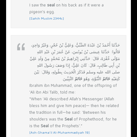
I saw the
seal
on his back as if it were a
pigeon’s egg.
[Sahih Muslim 2344c]
حَدَّثَنَا أَحْمَدُ بْنُ عَبْدَةَ الضَّبِّيُّ، وَعَلِيُّ بْنُ حُجْرٍ، وَغَيْرُ وَاحِدٍ،
قَالُوا‏:‏ حَدَّثَنَا عِيسَى بْنُ يُونُسَ، عَنْ عُمَرَ بْنِ عَبْدِ اللهِ
مَوْلَى غُفْرَةَ، قَالَ‏:‏ حَدَّثَنِي إِبْرَاهِيمُ بْنُ مُحَمَّدٍ مِنْ وَلَدِ عَلِيِّ
بْنِ أَبِي طَالِبٍ، قَالَ‏:‏ كَانَ عَلِيٌّ، إِذَا وَصَفَ رَسُولَ اللهِ
صلى الله عليه وسلم فَذَكَرَ الْحَدِيثَ بِطُولِهِ، وَقَالَ‏:‏ بَيْنَ
كَتِفَيْهِ
خَاتَمُ
النُّبُوَّةِ، وَهُوَ
خَاتَمُ
النَّبِيِّينَ‏.‏
Ibrahim ibn Muhammad, one of the offspring of
‘Ali ibn Abi Talib, told me:
“When ‘Ali described Allah’s Messenger (Allah
bless him and give him peace)— then he related
the tradition in full—he said: ‘Between his
shoulders was the
Seal
of Prophethood, for he
is the
Seal
of the Prophets’.”
[Ash-Shama’il Al-Muhammadiyah 19]