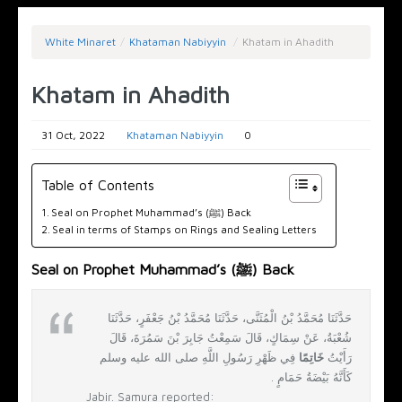
White Minaret
/
Khataman Nabiyyin
/
Khatam in Ahadith
Khatam in Ahadith
31 Oct, 2022
Khataman Nabiyyin
0
Table of Contents
Seal on Prophet Muhammad’s (ﷺ) Back
Seal in terms of Stamps on Rings and Sealing Letters
Seal on Prophet Muhammad’s (ﷺ) Back
حَدَّثَنَا مُحَمَّدُ بْنُ الْمُثَنَّى، حَدَّثَنَا مُحَمَّدُ بْنُ جَعْفَرٍ، حَدَّثَنَا
شُعْبَةُ، عَنْ سِمَاكٍ، قَالَ سَمِعْتُ جَابِرَ بْنَ سَمُرَةَ، قَالَ
رَأَيْتُ
خَاتِمًا
فِي ظَهْرِ رَسُولِ اللَّهِ صلى الله عليه وسلم
كَأَنَّهُ بَيْضَةُ حَمَامٍ ‏.‏
Jabir. Samura reported: