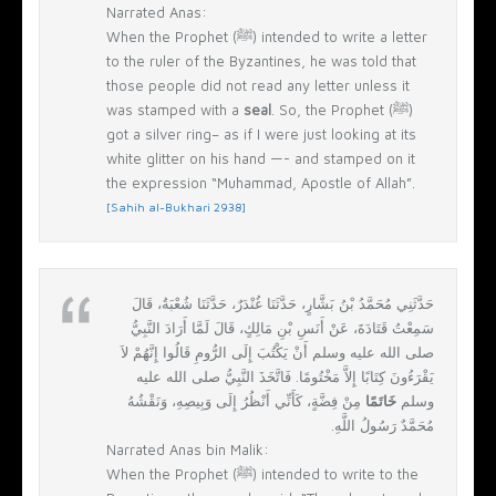
Narrated Anas:
When the Prophet (ﷺ) intended to write a letter
to the ruler of the Byzantines, he was told that
those people did not read any letter unless it
was stamped with a
seal
. So, the Prophet (ﷺ)
got a silver ring– as if I were just looking at its
white glitter on his hand —- and stamped on it
the expression “Muhammad, Apostle of Allah”.
[Sahih al-Bukhari 2938]
حَدَّثَنِي مُحَمَّدُ بْنُ بَشَّارٍ، حَدَّثَنَا غُنْدَرٌ، حَدَّثَنَا شُعْبَةُ، قَالَ
سَمِعْتُ قَتَادَةَ، عَنْ أَنَسِ بْنِ مَالِكٍ، قَالَ لَمَّا أَرَادَ النَّبِيُّ
صلى الله عليه وسلم أَنْ يَكْتُبَ إِلَى الرُّومِ قَالُوا إِنَّهُمْ لاَ
يَقْرَءُونَ كِتَابًا إِلاَّ مَخْتُومًا‏.‏ فَاتَّخَذَ النَّبِيُّ صلى الله عليه
وسلم
خَاتَمًا
مِنْ فِضَّةٍ، كَأَنِّي أَنْظُرُ إِلَى وَبِيصِهِ، وَنَقْشُهُ
مُحَمَّدٌ رَسُولُ اللَّهِ‏.‏
Narrated Anas bin Malik:
When the Prophet (ﷺ) intended to write to the