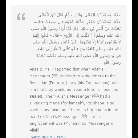
حَدَّثَنَا مُحَمَّدُ بْنُ الْمُثَنَّى، وَابْنُ، بَشَّارٍ قَالَ ابْنُ الْمُثَنَّى
حَدَّثَنَا مُحَمَّدُ بْنُ جَعْفَرٍ، حَدَّثَنَا شُعْبَةُ، قَالَ سَمِعْتُ قَتَادَةَ،
يُحَدِّثُ عَنْ أَنَسِ بْنِ مَالِكٍ، قَالَ لَمَّا أَرَادَ رَسُولُ اللَّهِ صلى
الله عليه وسلم أَنْ يَكْتُبَ إِلَى الرُّومِ – قَالَ – قَالُوا إِنَّهُمْ
لاَ يَقْرَءُونَ كِتَابًا إِلاَّ مَخْتُومًا ‏.‏ قَالَ فَاتَّخَذَ رَسُولُ اللَّهِ صلى
الله عليه وسلم
خَاتَمًا
مِنْ فِضَّةٍ كَأَنِّي أَنْظُرُ إِلَى بَيَاضِهِ
فِي يَدِ رَسُولِ اللَّهِ صلى الله عليه وسلم نَقْشُهُ مُحَمَّدٌ
رَسُولُ اللَّهِ ‏.‏
Anas b. Malik reported that when Allah’s
Messenger (ﷺ) decided to write letters to the
Byzantine (Emperor) they (his Companions) told
him that they would not read a letter unless it is
sealed
. (Then) Allah’s Messenger (ﷺ) had a
silver ring made (for himself), (its shape is so
vivid in my mind) as if I see its brightness in the
band of Allah’s Messenger (ﷺ) and its
engravement was (Muhammad, Messenger of
Allah).
[Sahih Muslim 2092c]