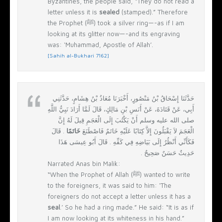
Byzantines, the people said, “They do not read a
letter unless it is
sealed
(stamped).” Therefore
the Prophet (ﷺ) took a silver ring—-as if I am
looking at its glitter now—-and its engraving
was: ‘Muhammad, Apostle of Allah’.
[Sahih al-Bukhari 7162]
حَدَّثَنَا إِسْحَاقُ بْنُ مَنْصُورٍ، أَخْبَرَنَا مُعَاذُ بْنُ هِشَامٍ، حَدَّثَنِي
أَبِي، عَنْ قَتَادَةَ، عَنْ أَنَسِ بْنِ مَالِكٍ، قَالَ لَمَّا أَرَادَ نَبِيُّ اللَّهِ
صلى الله عليه وسلم أَنْ يَكْتُبَ إِلَى الْعَجَمِ قِيلَ لَهُ إِنَّ
الْعَجَمَ لاَ يَقْبَلُونَ إِلاَّ كِتَابًا عَلَيْهِ خَاتَمٌ فَاصْطَنَعَ
خَاتَمًا
‏.‏ قَالَ
فَكَأَنِّي أَنْظُرُ إِلَى بَيَاضِهِ فِي كَفِّهِ ‏.‏ قَالَ أَبُو عِيسَى هَذَا
حَدِيثٌ حَسَنٌ صَحِيحٌ ‏.‏
Narrated Anas bin Malik:
“When the Prophet of Allah (ﷺ) wanted to write
to the foreigners, it was said to him: ‘The
foreigners do not accept a letter unless it has a
seal
.’ So he had a ring made.” He said: “It is as if
I am now looking at its whiteness in his hand.”